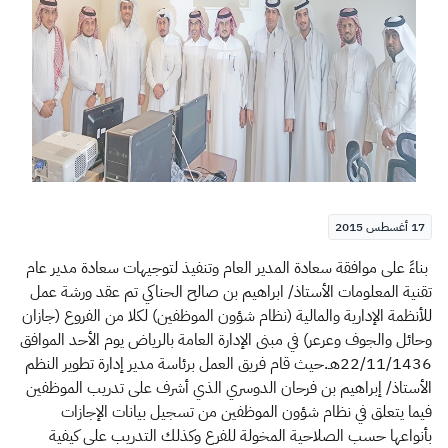
الزكاة
الجمارك
ضريبة القيمة المضافة
الإقرار الضريبي
التصرفات العقارية
17 أغسطس 2015
​​​ بناءً على موافقة سعادة المدير العام وتنفيذ لتوجيهات سعادة مدير عام
تقنية المعلومات الأستاذ/ ابراهيم بن صالح الحناكي تم عقد ورشة عمل
للأنظمة الإدارية والمالية (نظام شؤون الموظفين) لكلا من الفروع (جازان
وحائل والجوف وعرعر) في مبنى الإدارة العامة بالرياض يوم الأحد الموافق
22/11/1436هـ.حيث قام فريق العمل برئاسة مدير إدارة تطوير النظم
الأستاذ/ إبراهيم بن فرحان الدوسري الذي أشرف على تدريب الموظفين
فيما يتعلق في نظام شؤون الموظفين من تسجيل بيانات الإجازات
بأنواعها حسب الصلاحية المخولة للفرع وكذلك التدريب على كيفية