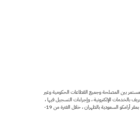
المستمر بين المصلحة وجميع القطاعات الحكومية وغير
عريف بالخدمات الإلكترونية ، وإجراءات التسجيل فيها ،
والاتفاقيات الدولية ) لمنسوبي أرامكو السعودية والشركات المملوكة لها والتي تشارك في ملكيتها ومنسوبي وزارة البترول والثروة المعدنية وذلك بمقر أرامكو السعودية بالظهران ، خلال الفترة من 19-