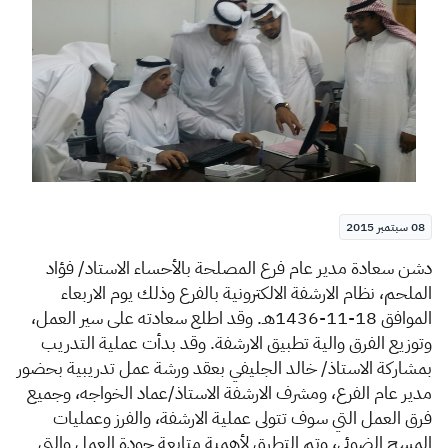
الزكاة
الجمارك
ضريبة القيمة المضافة
الإقرار الضريبي
التصرفات العقارية
08 سبتمبر 2015
دشن سعادة مدير عام فرع المصلحة بالأحساء الاستاد/ فؤاد
الملحم، نظام الارشفة الالكترونية بالفرع وذلك يوم الاربعاء
الموافق 18-11-1436هـ. وقد اطلع سعادته على سير العمل،
وتوزيع الفرق والية تطبيق الارشفة. وقد بدأت عملية التدريب
بمشاركة الاستاذ/ خالد الجليفي بعقد ورشة عمل تدريبية بحضور
مدير عام الفرع، ومشرف الارشفة الاستاذ/عماد الخواجه، وجميع
فرق العمل التي سوف تتولى عملية الارشفة، والفرز وعمليات
المسح الضوئي، وتم التطرق لأهمية متابعة جودة العمل والتي