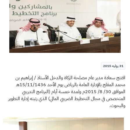
الزكاة
الجمارك
ضريبة القيمة المضافة
الإقرار الضريبي
التصرفات العقارية
31 يوليه 2015
​افتتح سعادة مدير عام مصلحة الزكاة والدخل الأستاذ / إبراهيم بن
محمد المفلح بالإدارة العامة بالرياض يوم الأحد 15/11/1436هـ
الموافق 30/ 8/ 2015م ولمدة خمسة أيام (البرنامج التدريبي
المتخصص في مجال التخطيط الضريبي المالي) الذي رتبته إدارة التطوير
والبحوث.