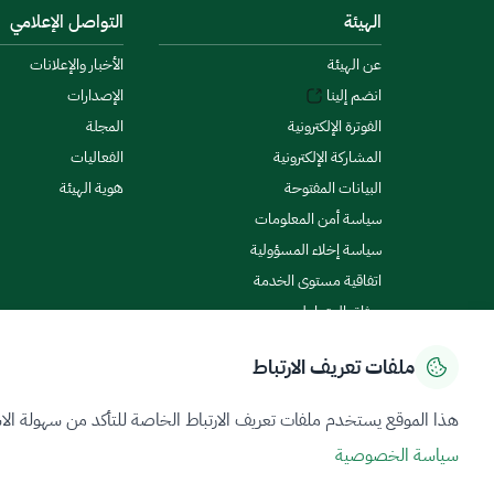
الهيئة
التواصل الإعلامي
عن الهيئة
الأخبار والإعلانات
انضم إلينا
الإصدارات
الفوترة الإلكترونية
المجلة
المشاركة الإلكترونية
الفعاليات
البيانات المفتوحة
هوية الهيئة
سياسة أمن المعلومات
سياسة إخلاء المسؤولية
اتفاقية مستوى الخدمة
ميثاق المتعاملين
ملفات تعريف الارتباط
سياسة الخصوصية
شروط الاستخدام
خريطة الموقع
هذا الموقع يستخدم ملفات تعريف الارتباط الخاصة للتأكد من سهولة الا
سياسة الخصوصية
جميع الحقوق محفوظة 2026 © ZATCA.GOV.SA
تم تطويره وصيانته بواسطة هيئة الزكاة والضريبة والجمارك