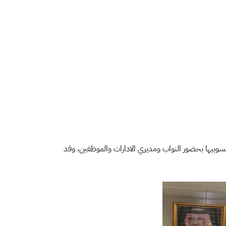
 عند الساعة العاشرة والنصف حفل المعايدة لمنسوبيها بحضور النواب ومديري الادارات والموظفين، وقد