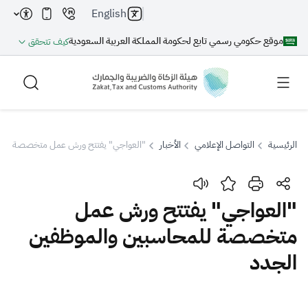
English
موقع حكومي رسمي تابع لحكومة المملكة العربية السعودية
كيف تتحقق
الرئيسية
التواصل الإعلامي
الأخبار
"العواجي" يفتتح ورش عمل متخصصة للمح
بحث
"العواجي" يفتتح ورش عمل
متخصصة للمحاسبين والموظفين
بحث AI
بحث
الجدد
اقتراحات