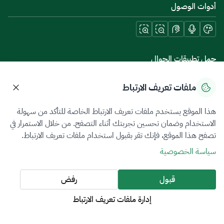
أدوات الوصول
حمل تطبيقات الجوال
ملفات تعريف الارتباط
هذا الموقع يستخدم ملفات تعريف الارتباط الخاصة للتأكد من سهولة
سياسة الخصوصية
شروط الاستخدام
خريطة الموقع
الاستخدام وضمان تحسين تجربتك أثناء التصفح. من خلال الاستمرار في
تصفح هذا الموقع، فإنك تقر بقبول استخدام ملفات تعريف الارتباط.
جميع الحقوق محفوظة 2026 © ZATCA.GOV.SA
سياسة الخصوصية
تم تطويره وصيانته بواسطة هيئة الزكاة والضريبة والجمارك
آخر تحديث للموقع في
06 أغسطس 2026 07:39 م
قبول
رفض
إدارة ملفات تعريف الارتباط