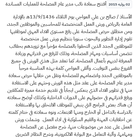
الزكاة
الجمارك
ضريبة القيمة المضافة
​​​أفتتح سعادة نائب مدير عام المصلحة للعمليات المساندة
02 يوليه 2015
الإقرار الضريبي
التصرفات العقارية
الأستاذ / صالح بن علي العواجي يوم الثلاثاء 13/9/1436هـ بالإدارة
العامة بالرياض ورش العمل المتخصصة للمحاسبين والموظفين الجدد،
ومن منطلق حرص المصلحة على رفع مستوى الاداء المهني لموظفيها
تقوم إدارة التطوير والبحوث سنويا بتنظيم ورش عمل متخصصة
للموظفين الجدد الذين التحقوا بالمصلحة مؤخراً مع تزويدهم بحقائب
تتضمن أساسيات ومهام المصلحة، وذلك للرفع من قدراتهم وزيادة
المعرفة لديهم بأعمال المصلحة. كما تعقد مثل هذي الورش في جميع
الفروع بنفس التوقيت. ​​​​وألقى العواجي كلمة بهذه المناسبة مرحباً
بالموظفين الجدد وانضمامهم للمصلحة ونقل من خلالها حرص سعادة
مدير عام المصلحة على عقد مثل هذه الورش وحثهم على الاستفادة
منها في تطوير الاداء الذي ينعكس ايجاباً في تقديم خدمة مميزة للمكلفين
ورفع قدراتهم في حصولهم على الدورات الداخلية وكذلك أوضح سعادته
أن هناك بعض البرامج التي ينبغي للموظف الالتحاق بها والاستفادة
بالدراسة بالداخل أو الخارج ومنها الابتعاث، ونوه سعادته في ختام كلمته
عن اخلاقيات المهنة والقيم السلوكية في اداء العمل. وشملت ورش
العمل على عدد من موضوعات منها، شرح مفصل عن المصلحة
ومهامها، وآلية التعامل مع البوابة الالكترونية، وشرح النظام الضريبي