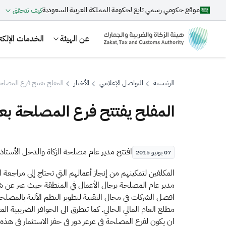
موقع حكومي رسمي تابع لحكومة المملكة العربية السعودية
كيف تتحقق
عن الهيئة
الخدمات الإلكتر
الرئيسية
التواصل الإعلامي
الأخبار
المفلح يفتتح فرع المصلحة
المفلح يفتتح فرع المصلحة بع
بحث
​​افتتح مدير عام مصلحة الزكاة والدخل الأست
07 يونيو 2015
اقتراحات
مدير عام المصلحة برجال الأعمال في المنطقة حيث عبر عن ش
الزكاة
الجمارك
ضريبة القيمة المضافة
افضل الشركات في مجال التقنية لتطوير النظم الآلية بالمصلحة 
مطلع العام المالي الحالي. كما تتطرق الى الحوافز الضريبية
ان يكون لفرع المصلحة في عرعر دور في حفز الاستثمار في 