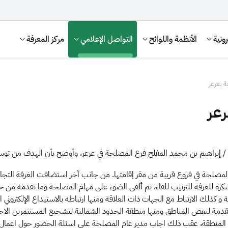
ونية
الأنظمة واللوائح
التواصل الإعلامي
مركز المعرفة
 بعرعر
رعر
اذ / إبراهيم بن محمد المفلح فرع المصلحة في عرعر، وأوضح بأن الهدف من تو
كره للغرفة للترتيب للقاء، ثم ألقى الضوء على مهام المصلحة وما تقدمه من 
الإقرار الضريبي
التصرفات العقارية
و كذلك الارتباط مع الجهات ذات العلاقة ومنها ارتباطه بالاستيداع الإلكتروني ا
 المقدمة لبعض المناطق ومنها منطقة الحدود الشمالية لتشجيع المستثمرين الاج
هذه المنطقة، عقب ذلك اجاب مدير عام المصلحة على اسئلة الحضور حول اعما