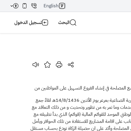
English
البحث
تسجيل الدخول
بحث AI
بحث
سع المصلحة في إنشاء الفروع التسهيل على المواطنين من
المكلفين لتمكينهم من إنجاز أعمالهم التي تحتاج إلى مراجعة المصلحة في فروع قريبة من مقر إقامتها. من جانب آخر استضافت الغرفة التجارية الصناعية بعرعر يوم الأثنين 14/8/1436هـ لقاءً جمع
خدمات وما تمر به من تطوير وتحديث و من ذلك التعاقد مع
لوطني الموحد للقوائم المالية (قوائم) الذي بدأ تطبيقه مع
انب على اقامة المشاريع للاستفادة من تلك الحوافز ويأمل
ل المصلحة وأكد على ان حصيلة الزكاة تودع بحساب مستقل