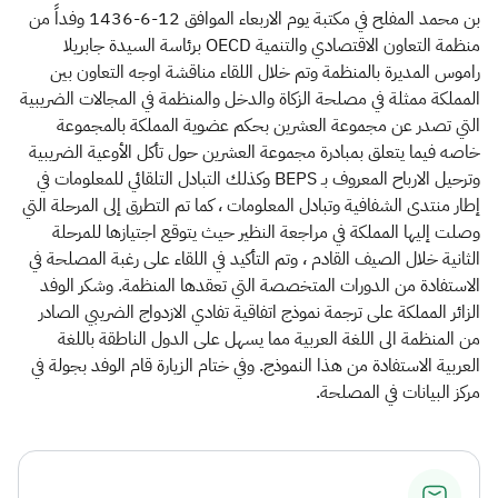
الزكاة
الجمارك
ضريبة القيمة المضافة
بن محمد المفلح في مكتبة يوم الاربعاء الموافق 12-6-1436 وفداً من
الإقرار الضريبي
التصرفات العقارية
منظمة التعاون الاقتصادي والتنمية OECD برئاسة السيدة جابريلا
راموس المديرة بالمنظمة وتم خلال اللقاء مناقشة اوجه التعاون بين
المملكة ممثلة في مصلحة الزكاة والدخل والمنظمة في المجالات الضريبية
التي تصدر عن مجموعة العشرين بحكم عضوية المملكة بالمجموعة
خاصه فيما يتعلق بمبادرة مجموعة العشرين حول تأكل الأوعية الضريبية
وترحيل الارباح المعروف بـ BEPS وكذلك التبادل التلقائي للمعلومات في
إطار منتدى الشفافية وتبادل المعلومات ، كما تم التطرق إلى المرحلة التي
وصلت إليها المملكة في مراجعة النظير حيث يتوقع اجتيازها للمرحلة
الثانية خلال الصيف القادم ، وتم التأكيد في اللقاء على رغبة المصلحة في
الاستفادة من الدورات المتخصصة التي تعقدها المنظمة. وشكر الوفد
الزائر المملكة على ترجمة نموذج اتفاقية تفادي الازدواج الضريبي الصادر
من المنظمة الى اللغة العربية مما يسهل على الدول الناطقة باللغة
العربية الاستفادة من هذا النموذج. وفي ختام الزيارة قام الوفد بجولة في
مركز البيانات في المصلحة. ​