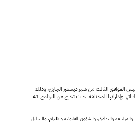
الخميس الموافق الثالث من شهر ديسمبر الجاري، وذلك
برعاية معالي محافظ الهيئة المهندس سهيل بن محمد أبانمي، بعد اثني عشر شهراً من التدريب المستمر في أروقة الهيئة وقطاعاتها وإداراتها المختلفة، حيث تخرج من البرنامج 41
 والمراجعة والتدقيق، والشؤون القانونية والالتزام، والتحليل