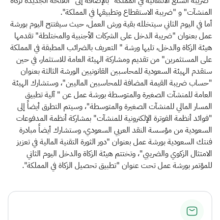
"ضريبة السلع الانتقائية في المملكة" بالإضافة إلى "اللائحة الجديدة لزكاة
المنشآت" و "ضريبة الاستقطاع وتطبيقها في المملكة".
أما في اليوم الثاني سيتخلله بقية ورش العمل، حيث سيفتتح اليوم بورشة
عمل بعنوان "ضريبة الدخل على الشركات الأجنبية والمختلطة" تقدمها
هيئة الزكاة والدخل، تليها ورشة " التعريف بالضرائب المطبقة في المملكة
على المستثمرين" من تقديم ومشاركة الهيئة العامة للاستثمار، في حين
ستقدم الهيئة السعودية للمحاسبين القانونيين الورشة الثالثة بعنوان
"حساب ضريبة القيمة المضافة للمحاسبين الماليين"، وستشارك الهيئة
العامة للمنشآت الصغيرة والمتوسطة بورشة عمل عن " آلية تطبيق
المسار المالي للمنشآت الصغيرة والمتوسطة"، وسيتم التطرق أيضاً إلى
"فوائد أنظمة الفوترة الإلكترونية للمنشآت" بمشاركة أنظمة المدفوعات
السعودية من مؤسسة النقد العربي السعودي، وستشارك أيضاً مبادرة
فنتك السعودية بورشة عمل بعنوان "دور الثورة التقنية المالية في تعزيز
الامتثال الزكوي والضريبي"، وتختتم هيئة الزكاة والدخل اليوم الثاني
للمؤتمر بورشة عمل تحت عنوان "تطبيق تحصيل الزكاة في المملكة".