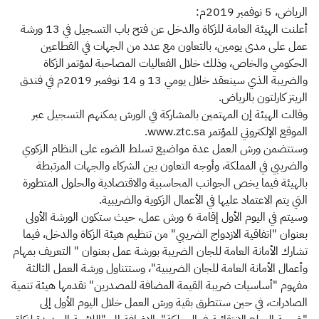
الرياض، 5 نوفمبر 2019م:
أعلنت الهيئة العامة للزكاة والدخل عن فتح باب التسجيل في 13 ورشة
عمل على مدى يومين، بالتعاون مع عدد من الجهات في القطاعين
الحكومي والخاص، وذلك خلال الفعاليات المصاحبة لمؤتمر الزكاة
والضريبة الذي سينعقد خلال يومي 13 و 14 نوفمبر 2019م في فندق
الريتز كارلتون بالرياض.
وقالت الهيئة إن المهتمين بالمشاركة في الورش يمكنهم التسجيل عبر
الموقع الإلكتروني للمؤتمر www.ztc.sa.
وستتضمن ورش العمل عدة مواضيع تسلط الضوء على النظام الزكوي
والضريبي في المملكة، وأوجه التعاون بين الشركاء والجهات المرتبطة
بالهيئة فيما يخص الجوانب المحاسبية والاقتصادية والحلول المتطورة
التي يتم الاعتماد عليها في الأعمال الزكوية والضريبية.
وسيتم في اليوم الأول إقامة 6 ورش عمل، حيث ستكون الورشة الأولى
بعنوان "اتفاقية الازدواج الضريبي" من تنظيم هيئة الزكاة والدخل، فيما
تشارك الأمانة العامة للجان الضريبة بورشة عمل بعنوان " التعريف بمهام
وأعمال الأمانة العامة للجان الضريبية"، وستتناول ورشة العمل الثالثة
مفهوم "أساسيات ضريبة القيمة المضافة للمصدرين" تقدمها هيئة تنمية
الصادرات، في حين ستتطرق بقية ورش العمل خلال اليوم الأول إلى