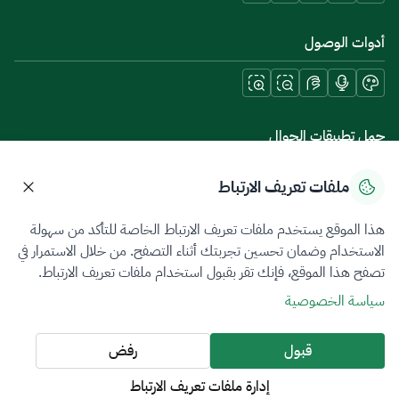
أدوات الوصول
حمل تطبيقات الجوال
ملفات تعريف الارتباط
هذا الموقع يستخدم ملفات تعريف الارتباط الخاصة للتأكد من سهولة
سياسة الخصوصية
شروط الاستخدام
خريطة الموقع
الاستخدام وضمان تحسين تجربتك أثناء التصفح. من خلال الاستمرار في
تصفح هذا الموقع، فإنك تقر بقبول استخدام ملفات تعريف الارتباط.
جميع الحقوق محفوظة 2026 © ZATCA.GOV.SA
سياسة الخصوصية
تم تطويره وصيانته بواسطة هيئة الزكاة والضريبة والجمارك
آخر تحديث للموقع في
08 أغسطس 2026 09:37 ص
قبول
رفض
إدارة ملفات تعريف الارتباط