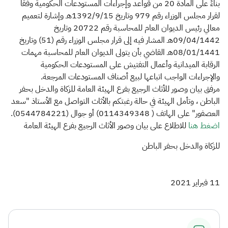
الزكاة
الجمارك
ضريبة القيمة المضافة
بناءً على المادة 20 من قواعد وإجراءات المستودعات الحكومية وفقاً
لقرار مجلس الوزراء رقم 979 وتاريخ 1392/9/15​هـ وإشارة لتعميم
الإقرار الضريبي
التصرفات العقارية
معالي رئيس الديوان العام للمحاسبة رقم 20722 وتاريخ
09/04/1442هـ المشار فيه إلى قرار مجلس الوزراء رقم (51) وتاريخ
08/01/1441هـ القاضي بأن يتولى الديوان العام للمحاسبة مهمات
الرقابة الميدانية وأعمال التفتيش على المستودعات الحكومية
والإجراءات الواجب اتباعها لبيع أصناف المستودعات المرجعة.
مرفق بيان وصور للأثاث الرجيع بفرع الهيئة العامة للزكاة والدخل بحفر
الباطن ، وتأمل الهيئة في حالة رغبتكم بالأثاث التواصل مع الأستاذ "سعد
العصفور" على الهاتف ( 0114349348) أو جوال (0544784221).
اضغط هنا​
​ للاطلاع على بيان وصور الأثاث الرجيع بفرع الهيئة العامة
للزكاة والدخل بحفر الباطن
11 فبراير 2021