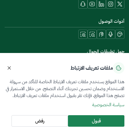
أدوات الوصول
حمل تطبيقات الجوال
ملفات تعريف الارتباط
هذا الموقع يستخدم ملفات تعريف الارتباط الخاصة للتأكد من سهولة
سياسة الخصوصية
شروط الاستخدام
خريطة الموقع
الاستخدام وضمان تحسين تجربتك أثناء التصفح. من خلال الاستمرار في
تصفح هذا الموقع، فإنك تقر بقبول استخدام ملفات تعريف الارتباط.
جميع الحقوق محفوظة 2026 © ZATCA.GOV.SA
سياسة الخصوصية
تم تطويره وصيانته بواسطة هيئة الزكاة والضريبة والجمارك
آخر تحديث للموقع في
07 أغسطس 2026 08:14 ص
قبول
رفض