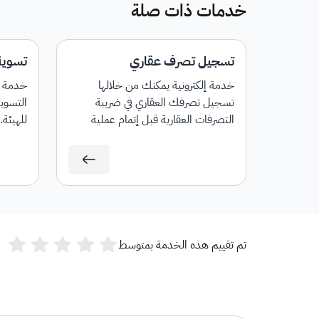
خدمات ذات صلة
تسجيل تصرف عقاري
تسوية
خدمة إلكترونية يمكنك من خلالها
خدمة إل
تسجيل تصرفك العقاري في ضريبة
التسوي
التصرفات العقارية قبل إتمام عملية
للهيئة.
الافراغ أو توثيق العقد حيث توفر الخدمة
معرفة مدى خضوع التصرف العقاري
للضريبة، مع إمكانية إصدار فاتورة سداد
بمبلغ الضريبة المستحق.
تم تقييم هذه الخدمة بمتوسط