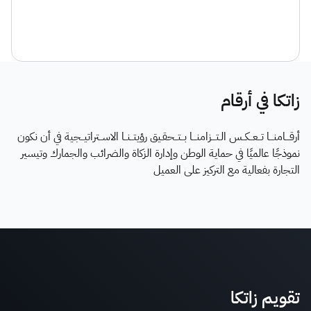
زاتكا في أرقام
أرقـــامنـــا تــعــكــس الـتـــزامنـــا بــتــحقـيق رؤيتــنــا الاســتراتيــجية في أن نكون
نموذجًا عالميًا في حماية الوطن وإدارة الزكاة والضرائب والجمارك وتيسير
التجارة بفعالية مع التركيز على العميل
تقويم زاتكا