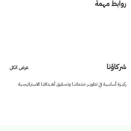
روابط مهمة
شركاؤنا
عرض الكل
ركيــزة أساسية في تطويــر خدماتنــا وتحــقيق أهــدافنـا الاستراتيجــية